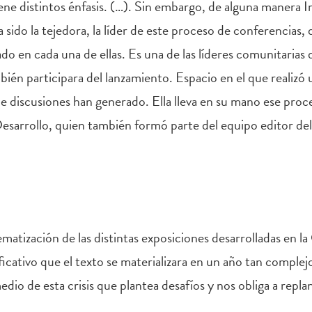
iene distintos énfasis. (…). Sin embargo, de alguna manera I
ha sido la tejedora, la líder de este proceso de conferencia
ado en cada una de ellas. Es una de las líderes comunitarias
ién participara del lanzamiento. Espacio en el que realizó u
e discusiones han generado. Ella lleva en su mano ese proce
Desarrollo, quien también formó parte del equipo editor del 
tematización de las distintas exposiciones desarrolladas en l
ficativo que el texto se materializara en un año tan complej
dio de esta crisis que plantea desafíos y nos obliga a rep