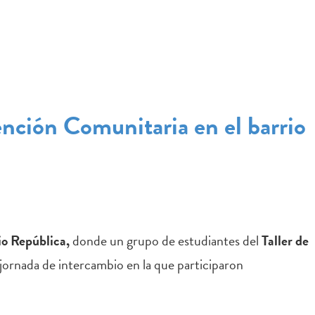
IO
SITIOS RECOMENDADOS
ención Comunitaria en el barrio
io República,
donde un grupo de estudiantes del
Taller de
ornada de intercambio en la que participaron